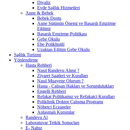
Diyaliz
Evde Sağlık Hizmetleri
Anne & Bebek
Bebek Dostu
Anne Sütünün Önemi ve Başarılı Emzirme
Eğitimi
Başarılı Emzirme Politikası
Gebe Okulu
Ebe Polikliniği
Uzaktan Eğitim Gebe Okulu
Sağlık Turizmi
Yönlendirme
Hasta Rehberi
Nasıl Randevu Alınır ?
Ziyaret Saatleri ve Kuralları
Nasıl Muayene Olurum ?
Hasta - Çalışan Hakları ve Sorumlulukları
Engelli Rehberi
Refakat Politikamız ve Refakatçi Kuralları
Poliklinik Doktor Çalışma Programı
Nöbetçi Eczaneler
Anlaşmalı Kurumlar
Randevu Al
Laboratuvar Tetkik Sonuçları
E- Nabız