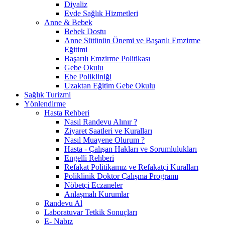
Diyaliz
Evde Sağlık Hizmetleri
Anne & Bebek
Bebek Dostu
Anne Sütünün Önemi ve Başarılı Emzirme
Eğitimi
Başarılı Emzirme Politikası
Gebe Okulu
Ebe Polikliniği
Uzaktan Eğitim Gebe Okulu
Sağlık Turizmi
Yönlendirme
Hasta Rehberi
Nasıl Randevu Alınır ?
Ziyaret Saatleri ve Kuralları
Nasıl Muayene Olurum ?
Hasta - Çalışan Hakları ve Sorumlulukları
Engelli Rehberi
Refakat Politikamız ve Refakatçi Kuralları
Poliklinik Doktor Çalışma Programı
Nöbetçi Eczaneler
Anlaşmalı Kurumlar
Randevu Al
Laboratuvar Tetkik Sonuçları
E- Nabız