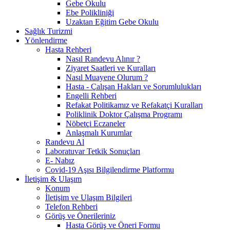
Gebe Okulu
Ebe Polikliniği
Uzaktan Eğitim Gebe Okulu
Sağlık Turizmi
Yönlendirme
Hasta Rehberi
Nasıl Randevu Alınır ?
Ziyaret Saatleri ve Kuralları
Nasıl Muayene Olurum ?
Hasta - Çalışan Hakları ve Sorumlulukları
Engelli Rehberi
Refakat Politikamız ve Refakatçi Kuralları
Poliklinik Doktor Çalışma Programı
Nöbetçi Eczaneler
Anlaşmalı Kurumlar
Randevu Al
Laboratuvar Tetkik Sonuçları
E- Nabız
Covid-19 Aşısı Bilgilendirme Platformu
İletişim & Ulaşım
Konum
İletişim ve Ulaşım Bilgileri
Telefon Rehberi
Görüş ve Önerileriniz
Hasta Görüş ve Öneri Formu