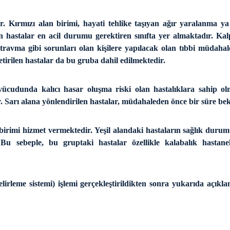
ir. Kırmızı alan birimi, hayati tehlike taşıyan ağır yaralanma ya
n hastalar en acil durumu gerektiren sınıfta yer almaktadır. Kalp k
travma gibi sorunları olan kişilere yapılacak olan tıbbi müdahale
etirilen hastalar da bu gruba dahil edilmektedir.
vücudunda kalıcı hasar oluşma riski olan hastalıklara sahip 
r. Sarı alana yönlendirilen hastalar, müdahaleden önce bir süre be
irimi hizmet vermektedir. Yeşil alandaki hastaların sağlık durumu
 Bu sebeple, bu gruptaki hastalar özellikle kalabalık hastan
elirleme sistemi) işlemi gerçekleştirildikten sonra yukarıda açıklam