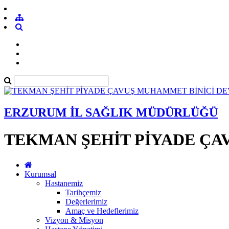
ERZURUM İL SAĞLIK MÜDÜRLÜĞÜ
TEKMAN ŞEHİT PİYADE ÇA
Kurumsal
Hastanemiz
Tarihçemiz
Değerlerimiz
Amaç ve Hedeflerimiz
Vizyon & Misyon