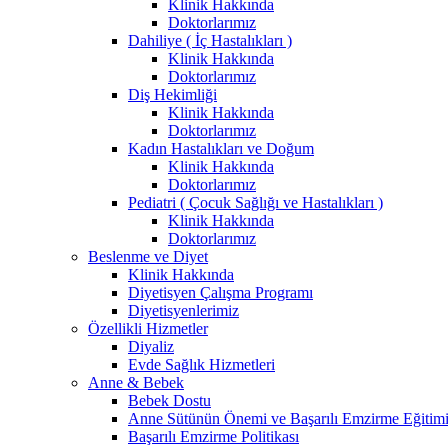
Klinik Hakkında
Doktorlarımız
Dahiliye ( İç Hastalıkları )
Klinik Hakkında
Doktorlarımız
Diş Hekimliği
Klinik Hakkında
Doktorlarımız
Kadın Hastalıkları ve Doğum
Klinik Hakkında
Doktorlarımız
Pediatri ( Çocuk Sağlığı ve Hastalıkları )
Klinik Hakkında
Doktorlarımız
Beslenme ve Diyet
Klinik Hakkında
Diyetisyen Çalışma Programı
Diyetisyenlerimiz
Özellikli Hizmetler
Diyaliz
Evde Sağlık Hizmetleri
Anne & Bebek
Bebek Dostu
Anne Sütünün Önemi ve Başarılı Emzirme Eğitim
Başarılı Emzirme Politikası