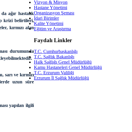
Vizyon & Misyon
Hastane Yönetimi
Organizasyon Şeması
 da ağır hastalık
İdari Birimler
rizi belirtileri,
Kalite Yönetimi
ler, kırmızı alan
Eğitim ve Araştırma
Faydalı Linkler
olması durumunda
T.C. Cumhurbaşkanlığı
T.C. Sağlık Bakanlığı
kleyebilmektedir.
Halk Sağlığı Genel Müdürlüğü
Kamu Hastaneleri Genel Müdürlüğü
T.C. Erzurum Valiliği
, sarı ve kırmızı
Erzurum İl Sağlık Müdürlüğü
elerde uzun süre
ası yapılan ilgili