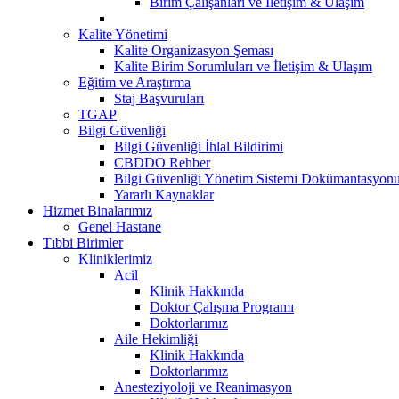
Birim Çalışanları ve İletişim & Ulaşım
Kalite Yönetimi
Kalite Organizasyon Şeması
Kalite Birim Sorumluları ve İletişim & Ulaşım
Eğitim ve Araştırma
Staj Başvuruları
TGAP
Bilgi Güvenliği
Bilgi Güvenliği İhlal Bildirimi
CBDDO Rehber
Bilgi Güvenliği Yönetim Sistemi Dokümantasyon
Yararlı Kaynaklar
Hizmet Binalarımız
Genel Hastane
Tıbbi Birimler
Kliniklerimiz
Acil
Klinik Hakkında
Doktor Çalışma Programı
Doktorlarımız
Aile Hekimliği
Klinik Hakkında
Doktorlarımız
Anesteziyoloji ve Reanimasyon