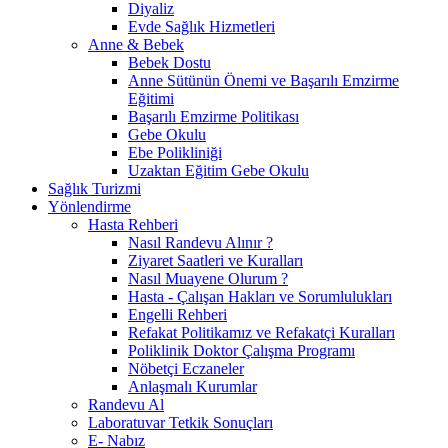
Diyaliz
Evde Sağlık Hizmetleri
Anne & Bebek
Bebek Dostu
Anne Sütünün Önemi ve Başarılı Emzirme
Eğitimi
Başarılı Emzirme Politikası
Gebe Okulu
Ebe Polikliniği
Uzaktan Eğitim Gebe Okulu
Sağlık Turizmi
Yönlendirme
Hasta Rehberi
Nasıl Randevu Alınır ?
Ziyaret Saatleri ve Kuralları
Nasıl Muayene Olurum ?
Hasta - Çalışan Hakları ve Sorumlulukları
Engelli Rehberi
Refakat Politikamız ve Refakatçi Kuralları
Poliklinik Doktor Çalışma Programı
Nöbetçi Eczaneler
Anlaşmalı Kurumlar
Randevu Al
Laboratuvar Tetkik Sonuçları
E- Nabız