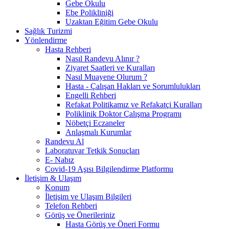
Gebe Okulu
Ebe Polikliniği
Uzaktan Eğitim Gebe Okulu
Sağlık Turizmi
Yönlendirme
Hasta Rehberi
Nasıl Randevu Alınır ?
Ziyaret Saatleri ve Kuralları
Nasıl Muayene Olurum ?
Hasta - Çalışan Hakları ve Sorumlulukları
Engelli Rehberi
Refakat Politikamız ve Refakatçi Kuralları
Poliklinik Doktor Çalışma Programı
Nöbetçi Eczaneler
Anlaşmalı Kurumlar
Randevu Al
Laboratuvar Tetkik Sonuçları
E- Nabız
Covid-19 Aşısı Bilgilendirme Platformu
İletişim & Ulaşım
Konum
İletişim ve Ulaşım Bilgileri
Telefon Rehberi
Görüş ve Önerileriniz
Hasta Görüş ve Öneri Formu