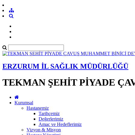
ERZURUM İL SAĞLIK MÜDÜRLÜĞÜ
TEKMAN ŞEHİT PİYADE ÇA
Kurumsal
Hastanemiz
Tarihçemiz
Değerlerimiz
Amaç ve Hedeflerimiz
Vizyon & Misyon