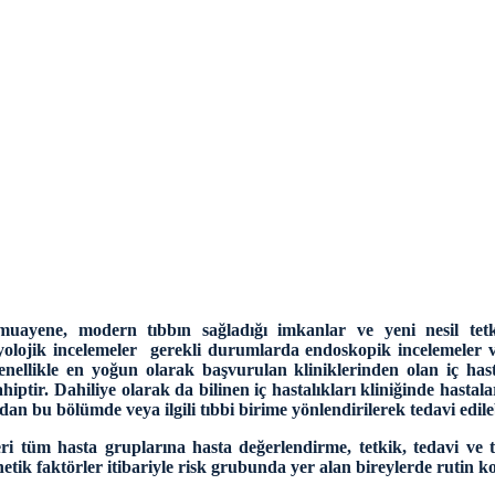
el muayene, modern tıbbın sağladığı imkanlar ve yeni nesil tet
dyolojik incelemeler gerekli durumlarda endoskopik incelemeler 
nellikle en yoğun olarak başvurulan kliniklerinden olan iç hasta
ptir. Dahiliye olarak da bilinen iç hastalıkları kliniğinde hastalar
adan bu bölümde veya ilgili tıbbi birime yönlendirilerek tedavi edi
zeri tüm hasta gruplarına hasta değerlendirme, tetkik, tedavi ve 
etik faktörler itibariyle risk grubunda yer alan bireylerde rutin kon