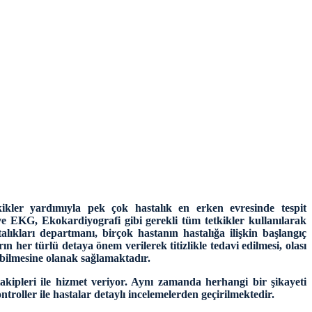
kikler yardımıyla pek çok hastalık en erken evresinde tespit
ve EKG, Ekokardiyografi gibi gerekli tüm tetkikler kullanılarak
lıkları departmanı, birçok hastanın hastalığa ilişkin başlangıç
ın her türlü detaya önem verilerek titizlikle tedavi edilmesi, olası
lebilmesine olanak sağlamaktadır.
takipleri ile hizmet veriyor. Aynı zamanda herhangi bir şikayeti
troller ile hastalar detaylı incelemelerden geçirilmektedir.