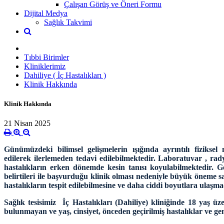
Çalışan Görüş ve Öneri Formu
Dijital Medya
Sağlık Takvimi
Tıbbi Birimler
Kliniklerimiz
Dahiliye ( İç Hastalıkları )
Klinik Hakkında
Klinik Hakkında
21 Nisan 2025
Günümüzdeki bilimsel gelişmelerin ışığında ayrıntılı fiziks
edilerek ilerlemeden tedavi edilebilmektedir. Laboratuvar , ra
hastalıkların erken dönemde kesin tanısı koyulabilmektedir. Ge
belirtileri ile başvurduğu klinik olması nedeniyle büyük öneme sahi
hastalıkların tespit edilebilmesine ve daha ciddi boyutlara ulaşm
Sağlık tesisimiz İç Hastalıkları (Dahiliye) kliniğinde 18 yaş ü
bulunmayan ve yaş, cinsiyet, önceden geçirilmiş hastalıklar ve gen