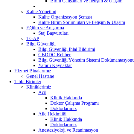
Birim Çalışanları ve İletişim & Ulaşım
Kalite Yönetimi
Kalite Organizasyon Şeması
Kalite Birim Sorumluları ve İletişim & Ulaşım
Eğitim ve Araştırma
Staj Başvuruları
TGAP
Bilgi Güvenliği
Bilgi Güvenliği İhlal Bildirimi
CBDDO Rehber
Bilgi Güvenliği Yönetim Sistemi Dokümantasyon
Yararlı Kaynaklar
Hizmet Binalarımız
Genel Hastane
Tıbbi Birimler
Kliniklerimiz
Acil
Klinik Hakkında
Doktor Çalışma Programı
Doktorlarımız
Aile Hekimliği
Klinik Hakkında
Doktorlarımız
Anesteziyoloji ve Reanimasyon