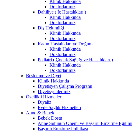
Klinik Hakkında
Doktorlarımız
Dahiliye ( İç Hastalıkları )
Klinik Hakkında
Doktorlarımız
Diş Hekimliği
Klinik Hakkında
Doktorlarımız
Kadın Hastalıkları ve Doğum
Klinik Hakkında
Doktorlarımız
Pediatri ( Çocuk Sağlığı ve Hastalıkları )
Klinik Hakkında
Doktorlarımız
Beslenme ve Diyet
Klinik Hakkında
Diyetisyen Çalışma Programı
Diyetisyenlerimiz
Özellikli Hizmetler
Diyaliz
Evde Sağlık Hizmetleri
Anne & Bebek
Bebek Dostu
Anne Sütünün Önemi ve Başarılı Emzirme Eğitim
Başarılı Emzirme Politikası