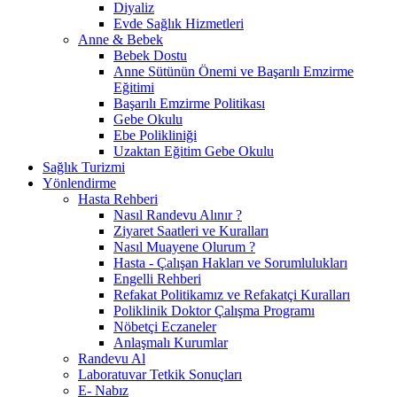
Diyaliz
Evde Sağlık Hizmetleri
Anne & Bebek
Bebek Dostu
Anne Sütünün Önemi ve Başarılı Emzirme
Eğitimi
Başarılı Emzirme Politikası
Gebe Okulu
Ebe Polikliniği
Uzaktan Eğitim Gebe Okulu
Sağlık Turizmi
Yönlendirme
Hasta Rehberi
Nasıl Randevu Alınır ?
Ziyaret Saatleri ve Kuralları
Nasıl Muayene Olurum ?
Hasta - Çalışan Hakları ve Sorumlulukları
Engelli Rehberi
Refakat Politikamız ve Refakatçi Kuralları
Poliklinik Doktor Çalışma Programı
Nöbetçi Eczaneler
Anlaşmalı Kurumlar
Randevu Al
Laboratuvar Tetkik Sonuçları
E- Nabız